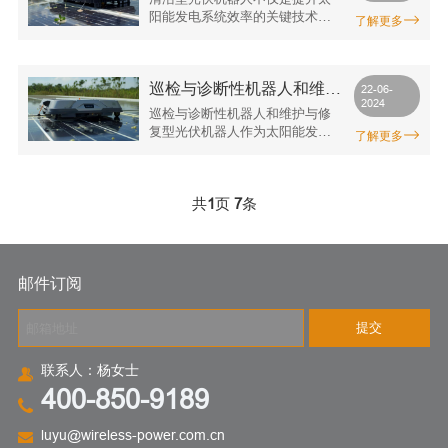
献。
案
阳能发电系统效率的关键技术，
了解更多
也是推动可再生能源行业可持续
发展的重要组成部分。随着技术
的进步和应用范围的扩展，清洁
巡检与诊断性机器人和维护
型光伏机器人将继续发挥其在提
22-06-
2024
高能源利用效率、降低成本和减
与修复型光伏机器人介绍
巡检与诊断性机器人和维护与修
少环境影响方面的重要作用，为
复型光伏机器人作为太阳能发电
了解更多
清洁能源未来的发展贡献力量。
系统的关键技术，不仅提升了系
统的运行效率和可靠性，还推动
了太阳能产业的技术进步和可持
续发展。它们的应用将在未来继
共
1
页
7
条
续扮演重要角色，为全球能源结
构转型和环境保护作出重要贡
献。
邮件订阅
提交
联系人：杨女士
400-850-9189
luyu@wireless-power.com.cn