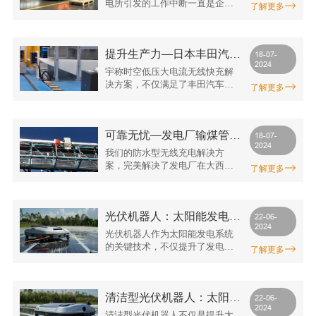
电所引发的工作中断一直是企业
了解更多
新，致力于为全球客户提供领先
面临的主要问题。宇称时空针对
的无线充电解决方案，引领工业
这一痛点，推出了为AGV/AMR机
自动化领域的新时代。
器人提供的无线充电解决方案，
提升生产力—日本丰田汽车
有效地消除了这些障碍。该方案
18-07-
2024
旨在通过预设位置的嵌入式或表
生产车间叉车无线快充应用
宇称时空低压大电流无线快充解
面贴合式充电，允许机器人在执
决方案，不仅满足了丰田汽车生
了解更多
行搬运和装配任务时进行即时自
产车间叉车的充电需求，还显著
主充电，从而提高了生产效率和
提升了生产效率和安全性。这一
自动化水平。
成功案例展示了我们在工业级无
可靠无忧—发电厂输煤管廊
线充电领域的卓越技术实力和解
18-07-
2024
决方案的优越性。未来，我们将
巡检机器人无线充电项目
我们的防水型无线充电解决方
继续致力于为更多客户提供高
案，完美解决了发电厂在大西北
了解更多
效、安全、可靠的无线充电解决
户外环境中遇到的充电难题。高
方案，助力各行业实现更高的生
防护等级、宽工作温度范围以及
产效益和更低的运营成本。
全程自动化和免维护的设计，使
光伏机器人：太阳能发电领
得巡检机器人能够在极端环境下
22-06-
2024
高效运行，为客户提供了可靠的
域的未来助力
光伏机器人作为太阳能发电系统
充电支持和显著的经济效益。这
的关键技术，不仅提升了发电效
了解更多
一成功案例充分展示了我们在工
率和系统可靠性，还推动了整个
业级无线充电领域的技术实力和
太阳能产业的技术进步。随着全
解决方案的优越性，也为我们未
球对清洁能源需求的增加，光伏
来在类似项目中的应用奠定了坚
清洁型光伏机器人：太阳能
机器人的发展势头将持续强劲，
22-06-
实的基础。
2024
为可再生能源的未来作出重要贡
电池板保洁的智能化解决方
清洁型光伏机器人不仅是提升太