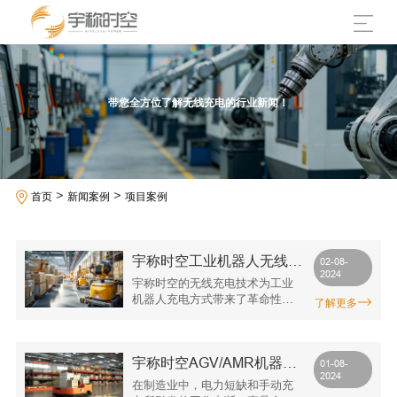
带您全方位了解无线充电的行业新闻！
>
>
首页
新闻案例
项目案例
宇称时空工业机器人无线充
02-08-
2024
电解决方案
宇称时空的无线充电技术为工业
机器人充电方式带来了革命性的
了解更多
升级。通过消除传统充电方式的
诸多弊端，提供更加高效、安全
和可靠的充电解决方案，宇称时
宇称时空AGV/AMR机器人
空不仅推动了工业自动化的发
01-08-
2024
展，也为智能化生产注入了新的
的无线充电解决方案
在制造业中，电力短缺和手动充
活力。未来，宇称时空将继续创