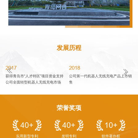
发展历程
2018
2020
“人才特区”项目资金支持
公司第一代机器人无线充电产品上市销
公司第二代集成式
型机器人无线充电市场
售
售
荣誉奖项
40
+
40
+
10
+
实用新型专利
发明专利
软件著作权